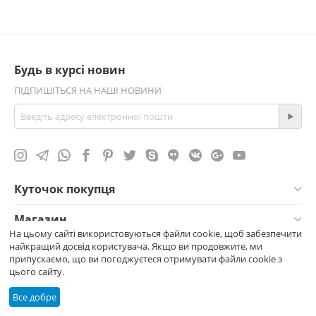
Будь в курсі новин
ПІДПИШІТЬСЯ НА НАШІ НОВИНИ
Куточок покупця
Магазин
На цьому сайті використовуються файли cookie, щоб забезпечити
найкращий досвід користувача. Якщо ви продовжите, ми
Контакти
припускаємо, що ви погоджуєтеся отримувати файли cookie з
цього сайту.
© 2015-2026 EcoVolt. Всі права захищено —
© EV.UA
Все добре