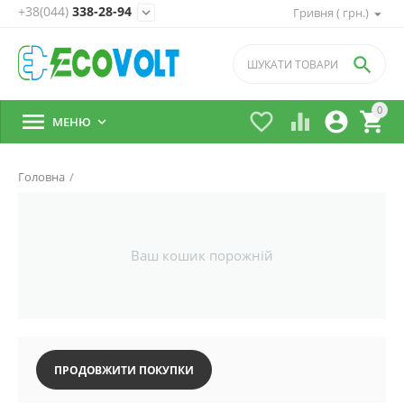
+38(044)
338-28-94
expand_more
Гривня ( грн.)

0





МЕНЮ

Головна
/
Ваш кошик порожній
ПРОДОВЖИТИ ПОКУПКИ