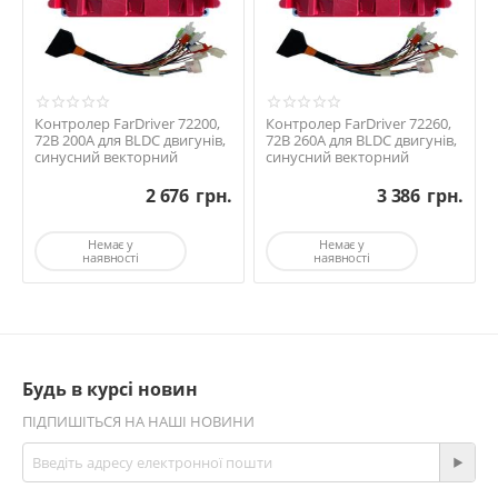
Контролер FarDriver 72200,
Контролер FarDriver 72260,
72В 200А для BLDC двигунів,
72В 260А для BLDC двигунів,
синусний векторний
синусний векторний
2 676
грн.
3 386
грн.
Немає у
Немає у
наявності
наявності
Будь в курсі новин
ПІДПИШІТЬСЯ НА НАШІ НОВИНИ