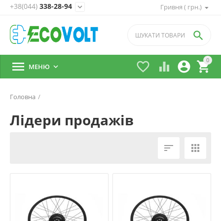
+38(044)
338-28-94
expand_more
Гривня ( грн.)

0





МЕНЮ

Головна
/
Лідери продажів

