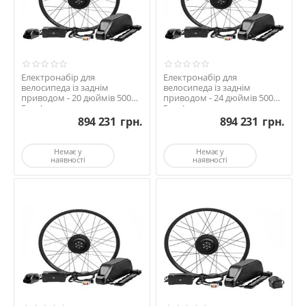
Електронабір для
Електронабір для
велосипеда із заднім
велосипеда із заднім
приводом - 20 дюймів 500Вт
приводом - 24 дюймів 500Вт
Sport та акумулятором ...
Sport та акумулятором ...
894 231
грн.
894 231
грн.
Немає у
Немає у
наявності
наявності