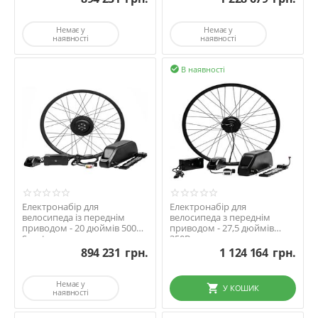
Немає у
Немає у
наявності
наявності
В наявності

Електронабір для
Електронабір для
велосипеда із переднім
велосипеда з переднім
приводом - 20 дюймів 500Вт
приводом - 27,5 дюймів
Sport та акумуляторо...
350Вт та акумулятором
22Ач
894 231
грн.
1 124 164
грн.
Немає у
У КОШИК
наявності