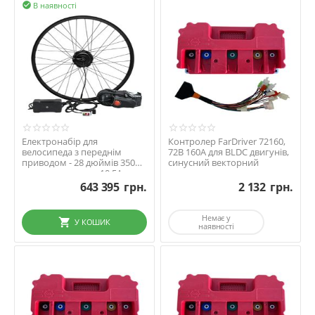
В наявності

Електронабір для
Контролер FarDriver 72160,
велосипеда з переднім
72В 160А для BLDC двигунів,
приводом - 28 дюймів 350Вт
синусний векторний
та акумулятором 10,5Ач
643 395
грн.
2 132
грн.
Немає у
У КОШИК
наявності